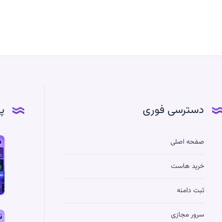
دسترسی فوری
پ
آم
صفحه اصلی
س
خرید هاست
H
ey
ثبت دامنه
در
S
سرور مجازی
تف