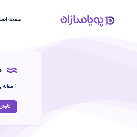
صفحه اصل
د
‫1
مقاله ب
کاوش 