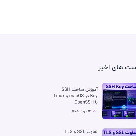
ست های اخیر
وزش
آموزش ساخت SSH
اخت
Key در macOS و Linux
با OpenSSH
SS
K
۱۲ مرداد ۱۴۰۵
macO
اوت
تفاوت SSL و TLS