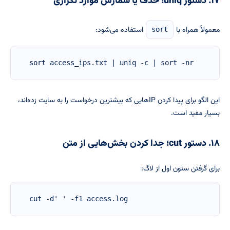
۱۷. دستور uniq؛ حذف یا شمارش موارد تکراری
معمولاً همراه با
استفاده می‌شود:
sort
sort access_ips.txt | uniq -c | sort -nr
این الگو برای پیدا کردن IPهایی که بیشترین درخواست را به سایت زده‌اند،
بسیار مفید است.
۱۸. دستور cut؛ جدا کردن بخش‌هایی از متن
برای گرفتن ستون اول از لاگ:
cut -d' ' -f1 access.log