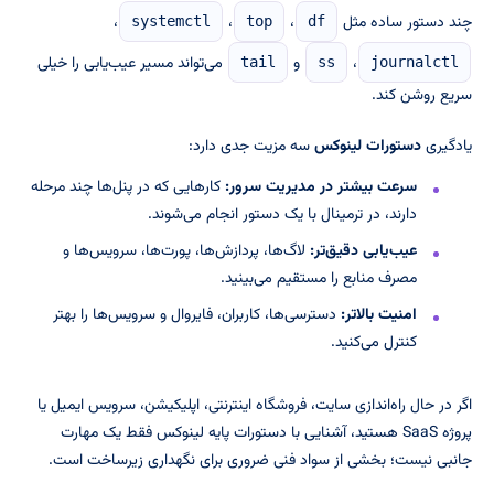
چند دستور ساده مثل
،
،
،
systemctl
top
df
،
و
می‌تواند مسیر عیب‌یابی را خیلی
tail
ss
journalctl
سریع روشن کند.
یادگیری
دستورات لینوکس
سه مزیت جدی دارد:
سرعت بیشتر در مدیریت سرور:
کارهایی که در پنل‌ها چند مرحله
دارند، در ترمینال با یک دستور انجام می‌شوند.
عیب‌یابی دقیق‌تر:
لاگ‌ها، پردازش‌ها، پورت‌ها، سرویس‌ها و
مصرف منابع را مستقیم می‌بینید.
امنیت بالاتر:
دسترسی‌ها، کاربران، فایروال و سرویس‌ها را بهتر
کنترل می‌کنید.
اگر در حال راه‌اندازی سایت، فروشگاه اینترنتی، اپلیکیشن، سرویس ایمیل یا
پروژه SaaS هستید، آشنایی با دستورات پایه لینوکس فقط یک مهارت
جانبی نیست؛ بخشی از سواد فنی ضروری برای نگهداری زیرساخت است.