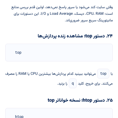
وقتی سایت کند می‌شود یا سرور پاسخ نمی‌دهد، اولین قدم بررسی منابع
است: CPU، RAM، دیسک، Load Average و I/O. این دستورات برای
مانیتورینگ سریع سرور ضروری‌اند.
۲۴. دستور top؛ مشاهده زنده پردازش‌ها
top
با
می‌توانید ببینید کدام پردازش‌ها بیشترین CPU یا RAM را مصرف
top
می‌کنند. برای خروج، کلید
را بزنید.
q
۲۵. دستور htop؛ نسخه خواناتر top
htop