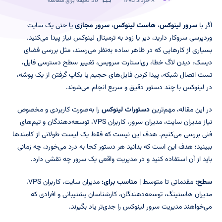
۸ خرداد ۱۴۰۵
30 دقیقه برای مطالعه
اگر با
سرور لینوکس
،
هاست لینوکس
،
سرور مجازی
یا حتی یک سایت
وردپرسی سروکار دارید، دیر یا زود به ترمینال لینوکس نیاز پیدا می‌کنید.
بسیاری از کارهایی که در ظاهر ساده به‌نظر می‌رسند، مثل بررسی فضای
دیسک، دیدن لاگ خطا، ری‌استارت سرویس، تغییر سطح دسترسی فایل،
تست اتصال شبکه، پیدا کردن فایل‌های حجیم یا بکاپ گرفتن از یک پوشه،
در لینوکس با چند دستور دقیق و سریع انجام می‌شوند.
در این مقاله، مهم‌ترین
دستورات لینوکس
را به‌صورت کاربردی و مخصوص
نیاز مدیران سایت، مدیران سرور، کاربران VPS، توسعه‌دهندگان و تیم‌های
فنی بررسی می‌کنیم. هدف این نیست که فقط یک لیست طولانی از کامندها
ببینید؛ هدف این است که بدانید هر دستور کجا به درد می‌خورد، چه زمانی
باید از آن استفاده کنید و در مدیریت واقعی یک سرور چه نقشی دارد.
سطح:
مقدماتی تا متوسط |
مناسب برای:
مدیران سایت، کاربران VPS،
مدیران هاستینگ، توسعه‌دهندگان، کارشناسان پشتیبانی و افرادی که
می‌خواهند مدیریت سرور لینوکس را جدی‌تر یاد بگیرند.