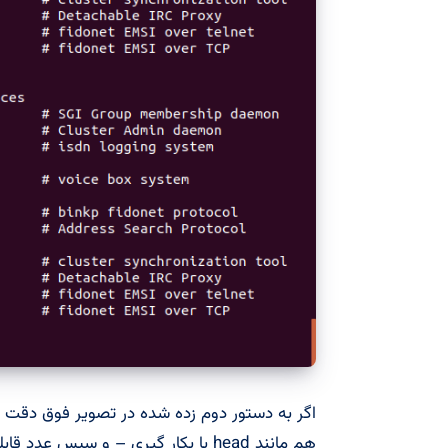
هم مانند head با بکار گیری – و سپس عدد قابلیت تعیین سطر را دارد.