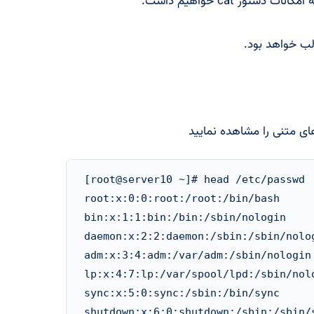
لب خواهد بود.
[root@server10 ~]# head /etc/passwd

root:x:0:0:root:/root:/bin/bash

bin:x:1:1:bin:/bin:/sbin/nologin

daemon:x:2:2:daemon:/sbin:/sbin/nolog
adm:x:3:4:adm:/var/adm:/sbin/nologin

lp:x:4:7:lp:/var/spool/lpd:/sbin/nolo
sync:x:5:0:sync:/sbin:/bin/sync

shutdown:x:6:0:shutdown:/sbin:/sbin/s