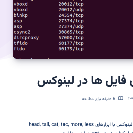
ی فایل ها در لینوکس
6 دقیقه برای مطالعه
در کارگاه امروز به کار کردن با فایل های متنی در لینوکس با ابزارهای head, tail, cat, tac, more, less