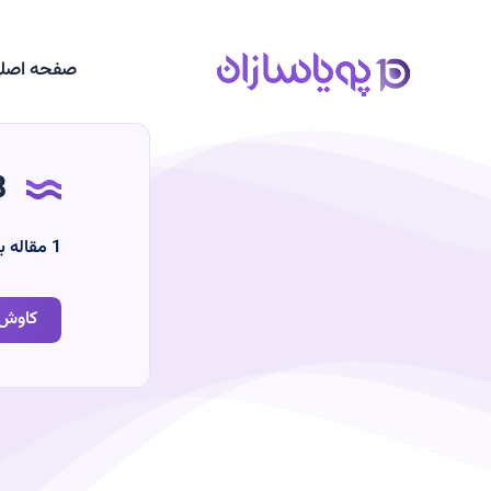
صفحه اصل
8
‫1
مقاله ب
کاوش 