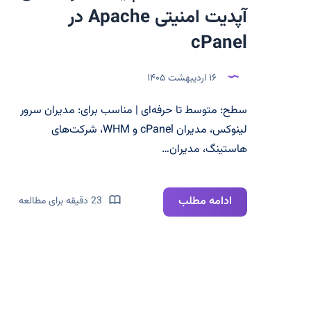
آپدیت امنیتی Apache در
cPanel
۱۶ اردیبهشت ۱۴۰۵
سطح: متوسط تا حرفه‌ای | مناسب برای: مدیران سرور
لینوکس، مدیران cPanel و WHM، شرکت‌های
هاستینگ، مدیران…
CVE-
ادامه مطلب
23 دقیقه برای مطالعه
2026-
24072
و
CVE-
2026-