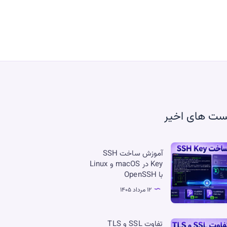
ست های اخیر
وزش
آموزش ساخت SSH
اخت
Key در macOS و Linux
با OpenSSH
SS
K
۱۲ مرداد ۱۴۰۵
macO
اوت
تفاوت SSL و TLS