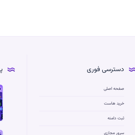
دسترسی فوری
پ
آم
صفحه اصلی
س
خرید هاست
H
ey
ثبت دامنه
در
S
سرور مجازی
تف