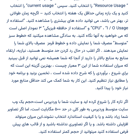
” Resource Usage” را انتخاب کنید. سپس ” current usage” را انتخاب
کنید و یک بازه زمانی حداقل یک هفته را انتخاب کنید – اگرچه زمان طولانی
تر، بهتر می باشد، می توانید داده های بیشتری را مشاهده کنید. “استفاده از
CPU” ، “I / O Usage” و “استفاده از حافظه فیزیکی” ۳ نمودار اصلی است
که می خواهید به آنها نگاه کنید. به سادگی مشاهده میکنید که خطوط سبز
“متوسط” مصرف شما را نمایش داده و خطوط قرمز مصرف بالای شما را
نمایش میدهند . اگر اغلب در حال رد کردن حد متوسط هستید، نیازبه، ارتقاء
منابع به منابع بالاتر را دارید از آنجا که شما همیشه نمی توانید از قبل ببینید
که میزان استفاده شما از این ۳ معیار چیست ، بهترین گزینه این است که
برای شروع ، برآوردی را که شرح داده شده است ، تخمین بزنید و برنامه خود
را مطابق نیاز تنظیم کنید. این کار به شما کمک می کند حداقل منابع مورد
نیاز خود را پیدا کنید.
اگر تازه کار را شروع کرده اید و سایت شما با وردپرس است،حجم یک وب
سایت متوسط ​​وردپرس به طور کلی در حد ۵۰۰ مگابایت است، اما اگر تصاویر
شما زیاد باشد و یا با کیفیت استاندارد انتخاب نشوند،این میزان میتواند
افزایش داشته باشد. و یا اگر تصاویری نداشته باشید و از قالب های پیش
فرض استفاده کنید میتوانید از حجم کمتر استفاده کنید.