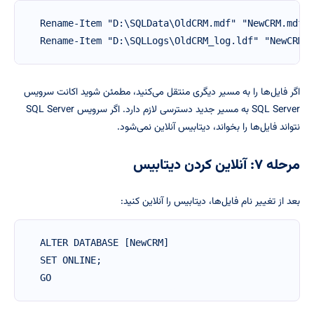
Rename-Item "D:\SQLData\OldCRM.mdf" "NewCRM.mdf"

Rename-Item "D:\SQLLogs\OldCRM_log.ldf" "NewCRM_
اگر فایل‌ها را به مسیر دیگری منتقل می‌کنید، مطمئن شوید اکانت سرویس
SQL Server به مسیر جدید دسترسی لازم دارد. اگر سرویس SQL Server
نتواند فایل‌ها را بخواند، دیتابیس آنلاین نمی‌شود.
مرحله ۷: آنلاین کردن دیتابیس
بعد از تغییر نام فایل‌ها، دیتابیس را آنلاین کنید:
ALTER DATABASE [NewCRM]

SET ONLINE;

GO