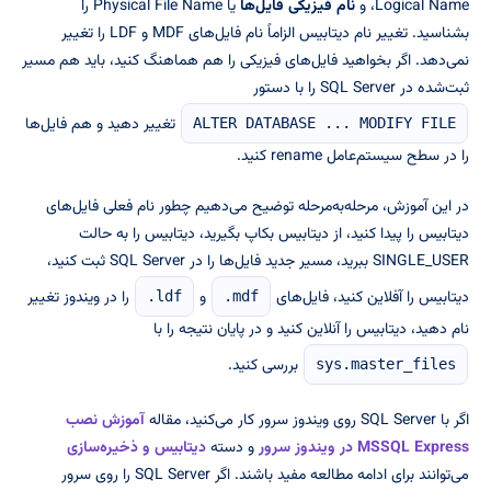
Logical Name، و
نام فیزیکی فایل‌ها
یا Physical File Name را
بشناسید. تغییر نام دیتابیس الزاماً نام فایل‌های MDF و LDF را تغییر
نمی‌دهد. اگر بخواهید فایل‌های فیزیکی را هم هماهنگ کنید، باید هم مسیر
ثبت‌شده در SQL Server را با دستور
تغییر دهید و هم فایل‌ها
ALTER DATABASE ... MODIFY FILE
را در سطح سیستم‌عامل rename کنید.
در این آموزش، مرحله‌به‌مرحله توضیح می‌دهیم چطور نام فعلی فایل‌های
دیتابیس را پیدا کنید، از دیتابیس بکاپ بگیرید، دیتابیس را به حالت
SINGLE_USER ببرید، مسیر جدید فایل‌ها را در SQL Server ثبت کنید،
دیتابیس را آفلاین کنید، فایل‌های
و
را در ویندوز تغییر
.ldf
.mdf
نام دهید، دیتابیس را آنلاین کنید و در پایان نتیجه را با
بررسی کنید.
sys.master_files
اگر با SQL Server روی ویندوز سرور کار می‌کنید، مقاله
آموزش نصب
MSSQL Express در ویندوز سرور
و دسته
دیتابیس و ذخیره‌سازی
می‌توانند برای ادامه مطالعه مفید باشند. اگر SQL Server را روی سرور