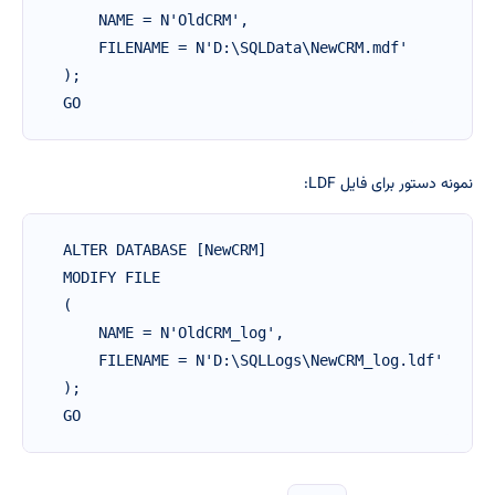
    NAME = N'OldCRM',

    FILENAME = N'D:\SQLData\NewCRM.mdf'

);

GO
نمونه دستور برای فایل LDF:
ALTER DATABASE [NewCRM]

MODIFY FILE

(

    NAME = N'OldCRM_log',

    FILENAME = N'D:\SQLLogs\NewCRM_log.ldf'

);

GO