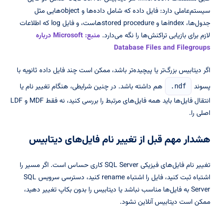
سیستم‌عاملی دارد: فایل داده که شامل داده‌ها و objectهایی مثل
جدول‌ها، indexها و stored procedureهاست، و فایل log که اطلاعات
لازم برای بازیابی تراکنش‌ها را نگه می‌دارد.
منبع: Microsoft درباره
Database Files and Filegroups
اگر دیتابیس بزرگ‌تر یا پیچیده‌تر باشد، ممکن است چند فایل داده ثانویه با
پسوند
هم داشته باشد. در چنین شرایطی، هنگام تغییر نام یا
.ndf
انتقال فایل‌ها باید همه فایل‌های مرتبط را بررسی کنید، نه فقط MDF و LDF
اصلی را.
هشدار مهم قبل از تغییر نام فایل‌های دیتابیس
تغییر نام فایل‌های فیزیکی SQL Server کاری حساس است. اگر مسیر را
اشتباه ثبت کنید، فایل را اشتباه rename کنید، دسترسی سرویس SQL
Server به فایل‌ها مناسب نباشد یا دیتابیس را بدون بکاپ تغییر دهید،
ممکن است دیتابیس آنلاین نشود.