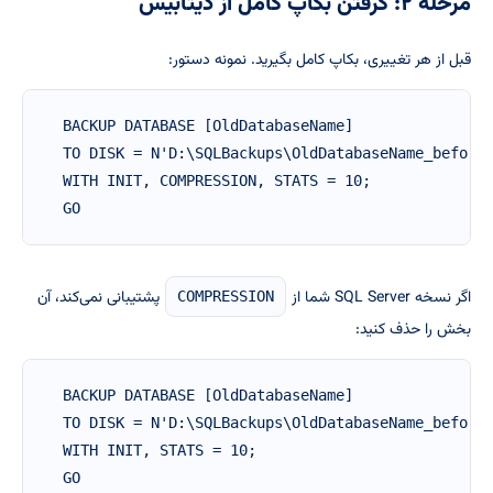
مرحله ۲: گرفتن بکاپ کامل از دیتابیس
قبل از هر تغییری، بکاپ کامل بگیرید. نمونه دستور:
BACKUP DATABASE [OldDatabaseName]

TO DISK = N'D:\SQLBackups\OldDatabaseName_before_
WITH INIT, COMPRESSION, STATS = 10;

GO
اگر نسخه SQL Server شما از
پشتیبانی نمی‌کند، آن
COMPRESSION
بخش را حذف کنید:
BACKUP DATABASE [OldDatabaseName]

TO DISK = N'D:\SQLBackups\OldDatabaseName_before_
WITH INIT, STATS = 10;

GO