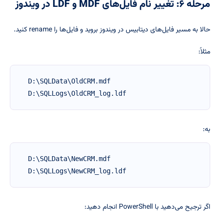
مرحله ۶: تغییر نام فایل‌های MDF و LDF در ویندوز
حالا به مسیر فایل‌های دیتابیس در ویندوز بروید و فایل‌ها را rename کنید.
مثلاً:
D:\SQLData\OldCRM.mdf

D:\SQLLogs\OldCRM_log.ldf
به:
D:\SQLData\NewCRM.mdf

D:\SQLLogs\NewCRM_log.ldf
اگر ترجیح می‌دهید با PowerShell انجام دهید: