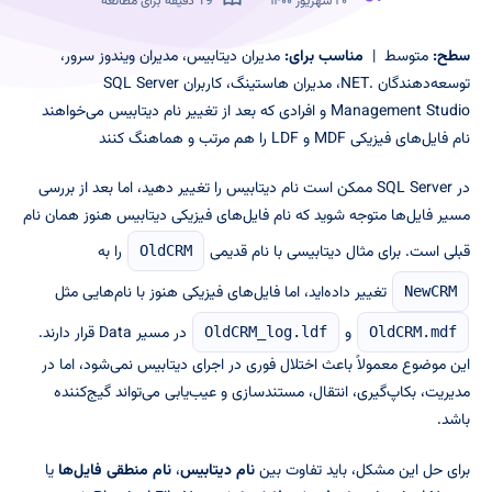
۲۰ شهریور ۱۴۰۰
19 دقیقه برای مطالعه
سطح:
متوسط |
مناسب برای:
مدیران دیتابیس، مدیران ویندوز سرور،
توسعه‌دهندگان .NET، مدیران هاستینگ، کاربران SQL Server
Management Studio و افرادی که بعد از تغییر نام دیتابیس می‌خواهند
نام فایل‌های فیزیکی MDF و LDF را هم مرتب و هماهنگ کنند
در SQL Server ممکن است نام دیتابیس را تغییر دهید، اما بعد از بررسی
مسیر فایل‌ها متوجه شوید که نام فایل‌های فیزیکی دیتابیس هنوز همان نام
قبلی است. برای مثال دیتابیسی با نام قدیمی
را به
OldCRM
تغییر داده‌اید، اما فایل‌های فیزیکی هنوز با نام‌هایی مثل
NewCRM
و
در مسیر Data قرار دارند.
OldCRM_log.ldf
OldCRM.mdf
این موضوع معمولاً باعث اختلال فوری در اجرای دیتابیس نمی‌شود، اما در
مدیریت، بکاپ‌گیری، انتقال، مستندسازی و عیب‌یابی می‌تواند گیج‌کننده
باشد.
برای حل این مشکل، باید تفاوت بین
نام دیتابیس
،
نام منطقی فایل‌ها
یا