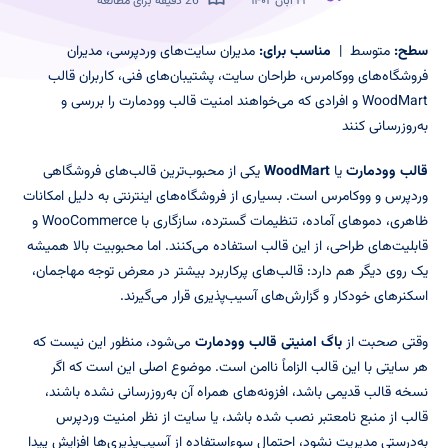
۲۳ آبان ۱۴۰۲
26 دقیقه برای مطالعه
سطح:
متوسط |
مناسب برای:
مدیران سایت‌های وردپرسی، مدیران
فروشگاه‌های ووکامرس، طراحان سایت، پشتیبان‌های فنی، کاربران قالب
WoodMart و افرادی که می‌خواهند امنیت قالب وودمارت را بررسی و
به‌روزرسانی کنند
قالب وودمارت
یا
WoodMart
یکی از محبوب‌ترین قالب‌های فروشگاهی
وردپرس و ووکامرس است. بسیاری از فروشگاه‌های اینترنتی به دلیل امکانات
ظاهری، دموهای آماده، تنظیمات گسترده، سازگاری با WooCommerce و
قابلیت‌های طراحی، از این قالب استفاده می‌کنند. اما محبوبیت بالا همیشه
یک روی دیگر هم دارد: قالب‌های پرکاربرد بیشتر در معرض توجه مهاجمان،
اسکنرهای خودکار و گزارش‌های آسیب‌پذیری قرار می‌گیرند.
وقتی صحبت از
باگ امنیتی قالب وودمارت
می‌شود، منظور این نیست که
هر سایتی با این قالب الزاماً ناامن است. موضوع اصلی این است که اگر
نسخه قالب قدیمی باشد، افزونه‌های همراه آن به‌روزرسانی نشده باشند،
قالب از منبع نامعتبر نصب شده باشد، یا سایت از نظر امنیت وردپرس
به‌درستی مدیریت نشود، احتمال سوءاستفاده از آسیب‌پذیری‌ها افزایش پیدا