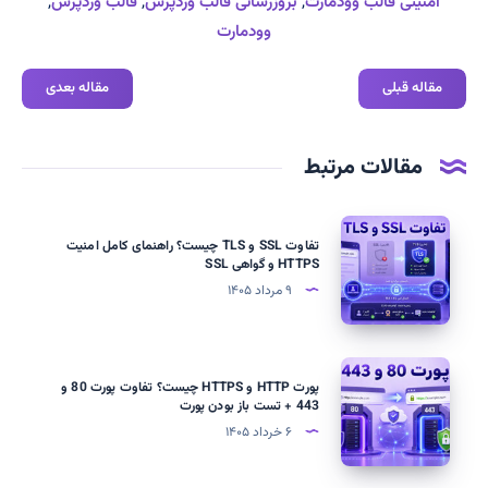
امنیتی قالب وودمارت
,
بروزرسانی قالب وردپرس
,
قالب وردپرس
,
وودمارت
مقاله قبلی
مقاله بعدی
مقالات مرتبط
تفاوت
تفاوت SSL و TLS چیست؟ راهنمای کامل امنیت
SSL
HTTPS و گواهی SSL
و
۹ مرداد ۱۴۰۵
TLS
چیست؟
راهنمای
پورت
پورت HTTP و HTTPS چیست؟ تفاوت پورت 80 و
کامل
HTTP
443 + تست باز بودن پورت
امنیت
و
۶ خرداد ۱۴۰۵
HTTPS
HTTPS
و
چیست؟