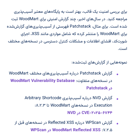
برای بررسی امنیت یک قالب، بهتر است به پایگاه‌های معتبر آسیب‌پذیری
مراجعه کنید. در سال‌های اخیر، چند گزارش امنیتی برای WoodMart ثبت
شده است. برای مثال، Patchstack فهرستی از آسیب‌پذیری‌های گزارش‌شده
برای WoodMart را منتشر کرده که شامل مواردی مانند XSS، اجرای
شورت‌کد، افشای اطلاعات و مشکلات کنترل دسترسی در نسخه‌های مختلف
است.
نمونه‌هایی از گزارش‌های ثبت‌شده:
گزارش Patchstack درباره آسیب‌پذیری‌های مختلف WoodMart
در نسخه‌های متفاوت:
WoodMart Vulnerability Database
در Patchstack
گزارش NVD درباره آسیب‌پذیری Arbitrary Shortcode
Execution در نسخه‌های WoodMart تا ۸.۲.۳:
CVE-۲۰۲۵-۶۷۴۴ در NVD
گزارش WPScan درباره Reflected XSS در نسخه‌های قبل از
۷.۲.۵:
WoodMart Reflected XSS در WPScan