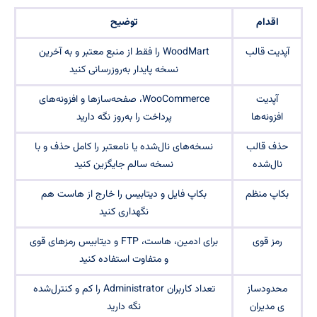
اقدام
توضیح
آپدیت قالب
WoodMart را فقط از منبع معتبر و به آخرین
نسخه پایدار به‌روزرسانی کنید
آپدیت
WooCommerce، صفحه‌سازها و افزونه‌های
افزونه‌ها
پرداخت را به‌روز نگه دارید
حذف قالب
نسخه‌های نال‌شده یا نامعتبر را کامل حذف و با
نال‌شده
نسخه سالم جایگزین کنید
بکاپ منظم
بکاپ فایل و دیتابیس را خارج از هاست هم
نگهداری کنید
رمز قوی
برای ادمین، هاست، FTP و دیتابیس رمزهای قوی
و متفاوت استفاده کنید
محدودساز
تعداد کاربران Administrator را کم و کنترل‌شده
ی مدیران
نگه دارید