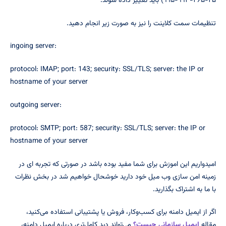
۲۵-۴۶۵-۹۹۳-۹۹۵) باید تغییر داده شوند.
تنظیمات سمت کلاینت را نیز به صورت زیر انجام دهید.
ingoing server:
protocol: IMAP; port: 143; security: SSL/TLS; server: the IP or
hostname of your server
outgoing server:
protocol: SMTP; port: 587; security: SSL/TLS; server: the IP or
hostname of your server
امیدواریم این اموزش برای شما مفید بوده باشد در صورتی که تجربه ای در
زمینه امن سازی وب میل خود دارید خوشحال خواهیم شد در بخش نظرات
با ما به اشتراک بگذارید.
اگر از ایمیل دامنه برای کسب‌وکار، فروش یا پشتیبانی استفاده می‌کنید،
مقاله
ایمیل سازمانی چیست؟
می‌تواند دید کامل‌تری درباره ایمیل دامنه،