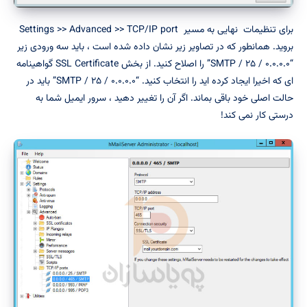
برای تنظیمات نهایی به مسیر Settings >> Advanced >> TCP/IP port
بروید. همانطور که در تصاویر زیر نشان داده شده است ، باید سه ورودی زیر
“۰.۰.۰.۰ / ۲۵ / SMTP” را اصلاح کنید. از بخش SSL Certificate گواهینامه
ای که اخیرا ایجاد کرده اید را انتخاب کنید. “۰.۰.۰.۰ / ۲۵ / SMTP” باید در
حالت اصلی خود باقی بماند. اگر آن را تغییر دهید ، سرور ایمیل شما به
درستی کار نمی کند!