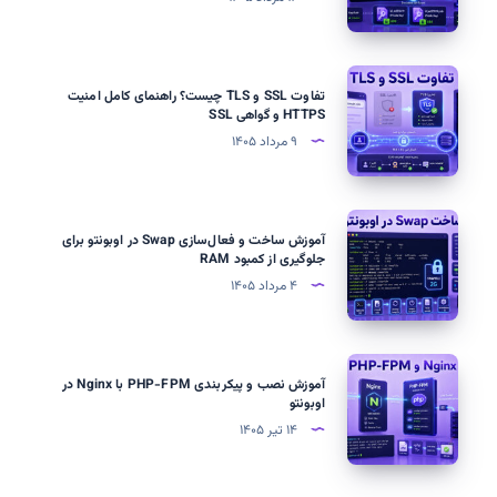
Key
در
macOS
تفاوت
تفاوت SSL و TLS چیست؟ راهنمای کامل امنیت
و
SSL
HTTPS و گواهی SSL
Linux
و
۹ مرداد ۱۴۰۵
با
TLS
OpenSSH
چیست؟
راهنمای
آموزش
آموزش ساخت و فعال‌سازی Swap در اوبونتو برای
کامل
ساخت
جلوگیری از کمبود RAM
امنیت
و
۴ مرداد ۱۴۰۵
HTTPS
فعال‌سازی
و
Swap
گواهی
در
آموزش
SSL
آموزش نصب و پیکربندی PHP-FPM با Nginx در
اوبونتو
نصب
اوبونتو
برای
و
۱۴ تیر ۱۴۰۵
جلوگیری
پیکربندی
از
PHP-