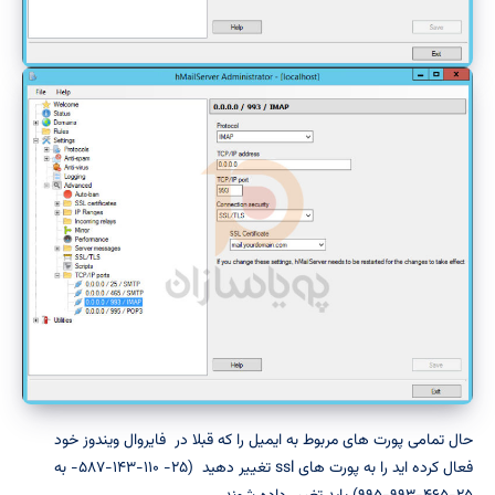
حال تمامی پورت های مربوط به ایمیل را که قبلا در فایروال ویندوز خود
فعال کرده اید را به پورت های ssl تغییر دهید (۲۵- ۱۱۰-۱۴۳-۵۸۷- به