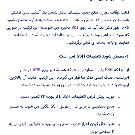
اغلب اوقات , ورژن های جدید سیستم عامل شامل پک آسیب های امنیتی
هستند در صورتی که قدیمی تر ها آزار دهنده تر بودند.به علاوه مطمئن شوید
که به طور مکرر بک آپ ها روی
Vps
دخیره می شوند.به این ترتیب در صورتی
که مورد اشتباهی بوجود بیاید می توانید اطلاعات ذخیره شده را استفاده
نمایید و یا به نسخه ی قبلی برگردانید.
۴-مطمئن شوید تنظیمات
SSH
امن است
از انجا که SSH یکی از مواردی است که همیشه بر روی
VPS
در حال
اجراست , هدف اصلی هکر ها قرار می گیرد.به این ترتیب امنیت آن بالاترین
اولویت را دارد .خوشبختانه حفاظت در این زمینه نسبتا ساده است.
پورت پیش فرض تنظیمات SSH را از پورت ۲۲ تغییر دهید.
مانع دسترسی کاربرانی که از طریق SSH لاگین می شوند به مسیر
روت شوید.
غیر فعال کردن احراز هویت مبتنی بر پسورد و جایگزین کردن آن به
۲ سطحی بودن