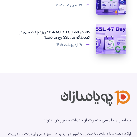
80
Server؛
۳۱ اردیبهشت ۱۴۰۵
و
چک‌لیست
443
کامل
+
Hardening
کاهش
تست
کاهش اعتبار SSL/TLS به ۴۷ روز؛ چه تغییری در
ویندوز
اعتبار
تمدید گواهی SSL رخ می‌دهد؟
باز
سرور
SSL/TLS
۱۹ اردیبهشت ۱۴۰۵
بودن
به
پورت
۴۷
روز؛
چه
تغییری
در
تمدید
گواهی
SSL
رخ
پویاسازان ، لمسی متفاوت از خدمات حضور در اینترنت
می‌دهد؟
ارائه دهنده خدمات تخصصی حضور در اینترنت ، مهندسی اینترنت ، مدیریت