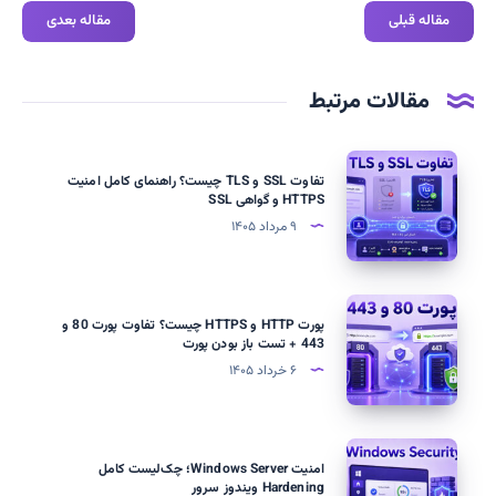
مقاله قبلی
مقاله بعدی
مقالات مرتبط
تفاوت
تفاوت SSL و TLS چیست؟ راهنمای کامل امنیت
SSL
HTTPS و گواهی SSL
و
۹ مرداد ۱۴۰۵
TLS
چیست؟
راهنمای
پورت
پورت HTTP و HTTPS چیست؟ تفاوت پورت 80 و
کامل
HTTP
443 + تست باز بودن پورت
امنیت
و
۶ خرداد ۱۴۰۵
HTTPS
HTTPS
و
چیست؟
گواهی
تفاوت
امنیت
SSL
امنیت Windows Server؛ چک‌لیست کامل
پورت
Windows
Hardening ویندوز سرور