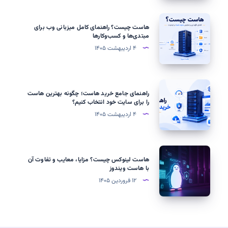
دامنه،
نیم‌سرور
هاست
هاست چیست؟ راهنمای کامل میزبانی وب برای
و
چیست؟
مبتدی‌ها و کسب‌وکارها
رکوردهای
راهنمای
۴ اردیبهشت ۱۴۰۵
DNS
کامل
میزبانی
وب
راهنمای
راهنمای جامع خرید هاست؛ چگونه بهترین هاست
برای
جامع
را برای سایت خود انتخاب کنیم؟
مبتدی‌ها
خرید
۴ اردیبهشت ۱۴۰۵
و
هاست؛
کسب‌وکارها
چگونه
بهترین
هاست
هاست لینوکس چیست؟ مزایا، معایب و تفاوت آن
هاست
لینوکس
با هاست ویندوز
را
چیست؟
۱۲ فروردین ۱۴۰۵
برای
مزایا،
سایت
معایب
خود
و
انتخاب
تفاوت