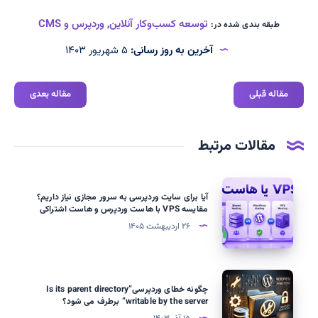
توسعه کسب‌وکار آنلاین
,
وردپرس و CMS
طبقه بندی شده در:
آخرین به روز رسانی:
۵ شهریور ۱۴۰۳
مقاله قبلی
مقاله بعدی
مقالات مرتبط
آیا
آیا برای سایت وردپرسی به سرور مجازی نیاز داریم؟
برای
مقایسه VPS با هاست وردپرس و هاست اشتراکی
سایت
۲۶ اردیبهشت ۱۴۰۵
وردپرسی
به
سرور
چگونه
چگونه خطای وردپرسی”Is its parent directory
مجازی
خطای
writable by the server” برطرف می شود؟
نیاز
وردپرسی”Is