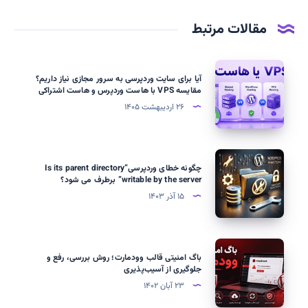
مقالات مرتبط
آیا
آیا برای سایت وردپرسی به سرور مجازی نیاز داریم؟
برای
مقایسه VPS با هاست وردپرس و هاست اشتراکی
سایت
۲۶ اردیبهشت ۱۴۰۵
وردپرسی
به
سرور
چگونه
چگونه خطای وردپرسی”Is its parent directory
مجازی
خطای
writable by the server” برطرف می شود؟
نیاز
وردپرسی”Is
۱۵ آذر ۱۴۰۳
داریم؟
its
مقایسه
parent
VPS
directory
باگ
با
باگ امنیتی قالب وودمارت؛ روش بررسی، رفع و
writable
امنیتی
جلوگیری از آسیب‌پذیری
هاست
by
قالب
۲۳ آبان ۱۴۰۲
وردپرس
the
وودمارت؛
و