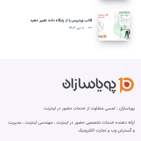
server”
روش
هاست
برطرف
بررسی،
قالب
اشتراکی
می
رفع
وردپرس
قالب وردپرس را از پایگاه داده تغییر دهید
شود؟
و
را
۱۰ تیر ۱۴۰۲
جلوگیری
از
از
پایگاه
آسیب‌پذیری
داده
تغییر
دهید
پویاسازان ، لمسی متفاوت از خدمات حضور در اینترنت
ارائه دهنده خدمات تخصصی حضور در اینترنت ، مهندسی اینترنت ، مدیریت
و گسترش وب و تجارت الکترونیک