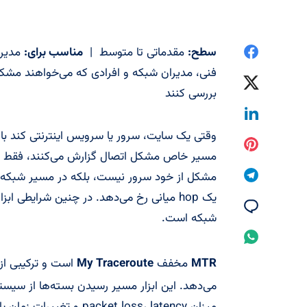
اشتراک
سطح:
مقدماتی تا متوسط |
مناسب برای:
گذاری
اشتراک
بررسی کنند
در
گذاری
اشتراک
Facebook
وقتی یک سایت، سرور یا سرویس اینترنتی کند باز
در
گذاری
اشتراک
مسیر خاص مشکل اتصال گزارش می‌کنند، فقط دا
Twitter
در
گذاری
اشتراک
Linkedin
یک hop میانی رخ می‌دهد. در چنین شرایطی ابزار
در
گذاری
اشتراک
شبکه است.
Pinterest
در
گذاری
اشتراک
Telegram
در
MTR
مخفف
My Traceroute
است و ترکیبی از
گذاری
Email
در
میزان ket loss، latency