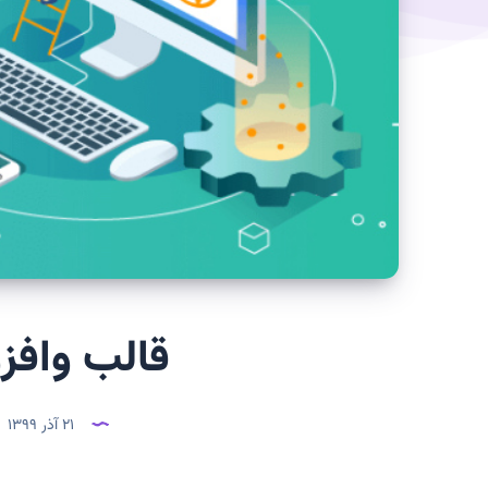
قالب وافز
۲۱ آذر ۱۳۹۹