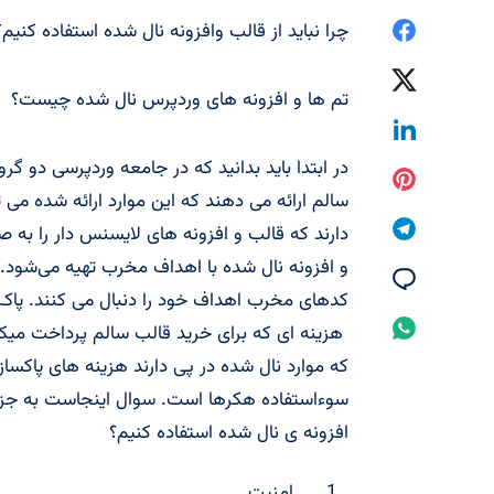
اشتراک
چرا نباید از قالب وافزونه نال شده استفاده کنیم؟ (۹ دلی
گذاری
اشتراک
تم ها و افزونه های وردپرس نال شده چیست؟
در
گذاری
اشتراک
Facebook
در
در ابتدا باید بدانید که در جامعه وردپرسی دو گر
گذاری
اشتراک
سالم ارائه می دهند که این موارد ارائه شده می ت
Twitter
در
گذاری
اشتراک
دارند که قالب و افزونه های لایسنس دار را به صو
Linkedin
در
و افزونه نال شده با اهداف مخرب تهیه می‌شود. 
گذاری
اشتراک
کدهای مخرب اهداف خود را دنبال می کنند. پ
Pinterest
در
گذاری
اشتراک
Telegram
در
گذاری
سوءاستفاده هکرها است. سوال اینجاست به جز این
Email
در
افزونه ی نال شده استفاده کنیم؟
Whatsapp
امنیت