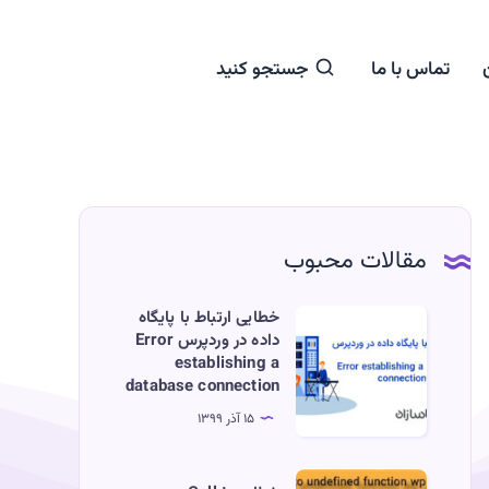
تماس با ما
جستجو کنید
مقالات محبوب
خطایی
خطایی ارتباط با پایگاه
داده در وردپرس Error
ارتباط
establishing a
با
database connection
پایگاه
۱۵ آذر ۱۳۹۹
داده
در
خطای