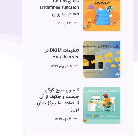
خطای Call to
وردپرس
Call
undefined function
Error
wp در وردپرس
to
establishing
undefined
۱۹ آذر ۱۴۰۱
a
function
database
wp
تنظیمات
connection
در
تنظیمات DKIM در
DKIM
Hmailserver
وردپرس
در
۱۱ شهریور ۱۳۹۹
Hmailserver
کنسول
کنسول سرچ گوگل
چیست و چگونه از آن
سرچ
استفاده نماییم؟(بخش
گوگل
اول)
چیست
۱۹ مهر ۱۳۹۹
و
چگونه