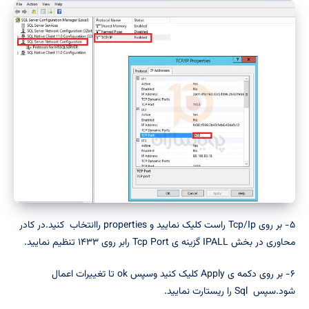
۵- بر روی Tcp/Ip راست کلیک نمایید و properties راانتخاب کنید.در کادر
محاوری در بخش IPALL گزینه ی Tcp Port رابر روی ۱۴۳۳ تنظیم نمایید.
۶- بر روی دکمه ی Apply کلیک کنید وسپس ok تا تغییرات اعمال
شود.سپس Sql را ریستارت نمایید.