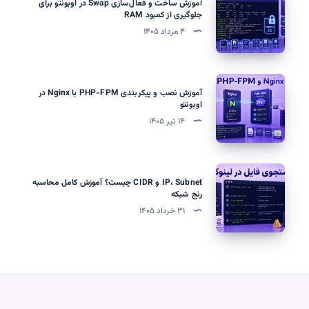
آموزش ساخت و فعال‌سازی Swap در اوبونتو برای
و
ساخت
جلوگیری از کمبود RAM
Linux
و
۴ مرداد ۱۴۰۵
با
فعال‌سازی
OpenSSH
Swap
در
آموزش
آموزش نصب و پیکربندی PHP-FPM با Nginx در
اوبونتو
نصب
اوبونتو
برای
و
۱۴ تیر ۱۴۰۵
جلوگیری
پیکربندی
از
PHP-
کمبود
FPM
IP،
RAM
IP، Subnet و CIDR چیست؟ آموزش کامل محاسبه
با
Subnet
رنج شبکه
Nginx
و
۳۱ خرداد ۱۴۰۵
در
CIDR
اوبونتو
چیست؟
آموزش
کامل
محاسبه