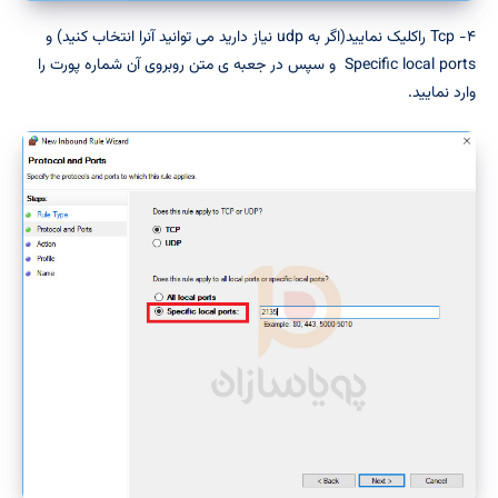
۴- Tcp راکلیک نمایید(اگر به udp نیاز دارید می توانید آنرا انتخاب کنید) و
Specific local ports و سپس در جعبه ی متن روبروی آن شماره پورت را
وارد نمایید.