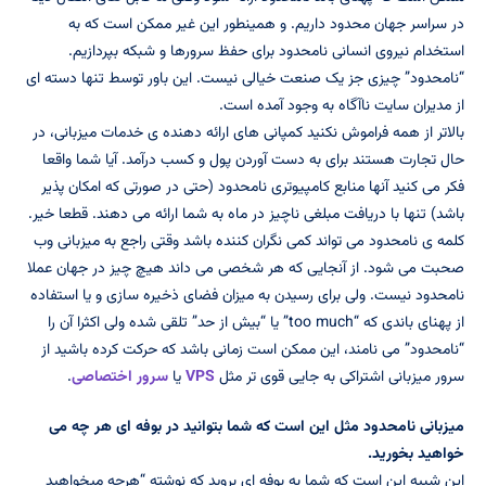
در سراسر جهان محدود داریم. و همینطور این غیر ممکن است که به
استخدام نیروی انسانی نامحدود برای حفظ سرورها و شبکه بپردازیم.
“نامحدود” چیزی جز یک صنعت خیالی نیست. این باور توسط تنها دسته ای
از مدیران سایت ناآگاه به وجود آمده است.
بالاتر از همه فراموش نکنید کمپانی های ارائه دهنده ی خدمات میزبانی، در
حال تجارت هستند برای به دست آوردن پول و کسب درآمد. آیا شما واقعا
فکر می کنید آنها منابع کامپیوتری نامحدود (حتی در صورتی که امکان پذیر
باشد) تنها با دریافت مبلغی ناچیز در ماه به شما ارائه می دهند. قطعا خیر.
کلمه ی نامحدود می تواند کمی نگران کننده باشد وقتی راجع به میزبانی وب
صحبت می شود. از آنجایی که هر شخصی می داند هیچ چیز در جهان عملا
نامحدود نیست. ولی برای رسیدن به میزان فضای ذخیره سازی و یا استفاده
از پهنای باندی که “too much” یا “بیش از حد” تلقی شده ولی اکثرا آن را
“نامحدود” می نامند، این ممکن است زمانی باشد که حرکت کرده باشید از
سرور میزبانی اشتراکی به جایی قوی تر مثل
VPS
یا
سرور اختصاصی
.
میزبانی نامحدود مثل این است که شما بتوانید در بوفه ای هر چه می
خواهید بخورید.
این شبیه این است که شما به بوفه ای بروید که نوشته “هرچه میخواهید