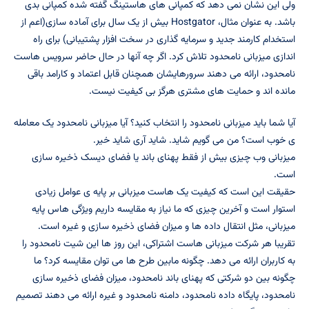
ولی این نشان نمی دهد که کمپانی های هاستینگ گفته شده کمپانی بدی
باشد. به عنوان مثال، Hostgator بیش از یک سال برای آماده سازی(اعم از
استخدام کارمند جدید و سرمایه گذاری در سخت افزار پشتیبانی) برای راه
اندازی میزبانی نامحدود تلاش کرد. اگر چه آنها در حال حاضر سرویس هاست
نامحدود، ارائه می دهند سرورهایشان همچنان قابل اعتماد و کارامد باقی
مانده اند و حمایت های مشتری هرگز بی کیفیت نیست.
آیا شما باید میزبانی نامحدود را انتخاب کنید؟ آیا میزبانی نامحدود یک معامله
ی خوب است؟ من می گویم شاید. شاید آری شاید خیر.
میزبانی وب چیزی بیش از فقط پهنای باند یا فضای دیسک ذخیره سازی
است.
حقیقت این است که کیفیت یک هاست میزبانی بر پایه ی عوامل زیادی
استوار است و آخرین چیزی که ما نیاز به مقایسه داریم ویژگی هاس پایه
میزبانی، مثل انتقال داده ها و میزان فضای ذخیره سازی و غیره است.
تقریبا هر شرکت میزبانی هاست اشتراکی، این روز ها این شیت نامحدود را
به کاربران ارائه می دهد. چگونه مابین طرح ها می توان مقایسه کرد؟ ما
چگونه بین دو شرکتی که پهنای باند نامحدود، میزان فضای ذخیره سازی
نامحدود، پایگاه داده نامحدود، دامنه نامحدود و غیره ارائه می دهند تصمیم