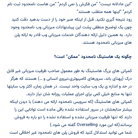
“این عادلانه نیست” “من فکرش را نمی کردم” “من هاست نامحدود ثبت نام
کردم” “اینها همه متقلب هستند”
زود نتیجه گیری نکنید. قبل از اینکه صبر خود را از دست بدهید دقت کنید
چون یک توضیح منطقی پشت این پیشنهادات میزبانی وب نامحدود وجود
دارد. به همین دلیل ارائه دهندگان خدمات میزبانی وب قادر به ارائه پلن
های میزبانی نامحدود هستند.
چگونه یک هاستینگ نامحدود “ممکن” است؟
کمپانی های بزرگ هاستینگ به طور معمول صاحب ظرفیت میزبانی غیر قابل
درک (پهنای باند، سرورهای کامپیوتری،نیروی انسانی و …) هستند که هرگز
در حد و اندازه ی یک وب سایت واحد نیست. در همان زمان، اکثر وب سایتها
تنها به منابع خیلی کمی برای اجرای عملیات روزانه شان نیاز دارند.
کمپانی های هاستینگ (که سرویس نامحدود ارائه می دهند) با دیدن اینکه
بیشتر منابعشان در سرور استفاده نشده باقی مانده است توانایی این را
دارند که تنها ظرفیت میزبانی نشده و استفاده نشده را دو باره به فروش
برسانند(که این مورد Overselling گفته می شود.)
شما می توانید استدلال کنید که فروش پلن های نامحدود غیر اخلاقی است