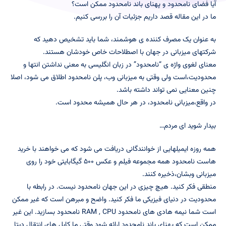
آیا فضای نامحدود و پهنای باند نامحدود ممکن است؟
ما در این مقاله قصد داریم جزئیات آن را بررسی کنیم.
به عنوان یک مصرف کننده ی هوشمند، شما باید تشخیص دهید که
شرکتهای میزبانی در جهان با اصطلاحات خاص خودشان هستند.
معنای لغوی واژه ی “نامحدود” در زبان انگلیسی به معنی نداشتن انتها و
محدودیت،است ولی وقتی به میزبانی وب، پلن نامحدود اطلاق می شود، اصلا
چنین معنایی نمی تواند داشته باشد.
در واقع،میزبانی نامحدود، در هر حال همیشه محدود است.
بیدار شوید ای مردم…
همه روزه ایمیلهایی از خوانندگانی دریافت می شود که می خواهند با خرید
هاست نامحدود همه مجموعه فیلم و عکس ۵۰۰ گیگابایتی خود را روی
میزبانی وبشان،ذخیره کنند.
منطقی فکر کنید. هیچ چیزی در این جهان نامحدود نیست. در رابطه با
محدودیت در دنیای فیزیکی ما فکر کنید. واضح و مبرهن است که غیر ممکن
است شما نیمه هادی های نامحدود RAM , CPU نامحدود بسازید. این غیر
ممکن است که پهنای باند نامحدود ارائه شود وقتی ما کابل های انتقال دیتا