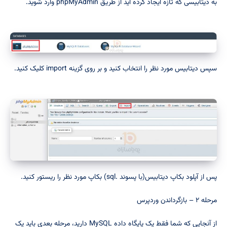
به دیتابیسی که تازه ایجاد کرده اید از طریق phpMyAdmin وارد شوید.
سپس دیتابیس مورد نظر را انتخاب کنید و بر روی گزینه import کلیک کنید.
پس از آپلود بکاپ دیتابیس(با پسوند .sql) بکاپ مورد نظر را ریستور کنید.
مرحله ۲ – بازگرداندن وردپرس
از آنجایی که شما فقط یک پایگاه داده MySQL دارید، مرحله بعدی باید یک