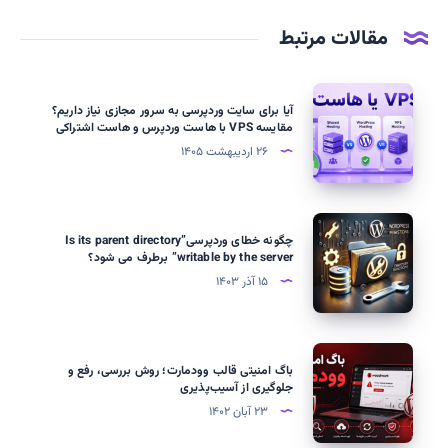
مقالات مرتبط
آیا
آیا برای سایت وردپرسی به سرور مجازی نیاز داریم؟
برای
مقایسه VPS با هاست وردپرس و هاست اشتراکی
سایت
۲۶ اردیبهشت ۱۴۰۵
وردپرسی
به
سرور
چگونه
چگونه خطای وردپرسی”Is its parent directory
مجازی
خطای
writable by the server” برطرف می شود؟
نیاز
وردپرسی”Is
۱۵ آذر ۱۴۰۳
داریم؟
its
مقایسه
parent
VPS
directory
باگ
با
باگ امنیتی قالب وودمارت؛ روش بررسی، رفع و
writable
امنیتی
جلوگیری از آسیب‌پذیری
هاست
by
قالب
۲۳ آبان ۱۴۰۲
وردپرس
the
وودمارت؛
و