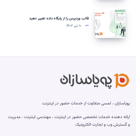
server”
روش
هاست
برطرف
بررسی،
قالب
اشتراکی
می
رفع
وردپرس
قالب وردپرس را از پایگاه داده تغییر دهید
شود؟
و
را
۱۰ تیر ۱۴۰۲
جلوگیری
از
از
پایگاه
آسیب‌پذیری
داده
تغییر
دهید
پویاسازان ، لمسی متفاوت از خدمات حضور در اینترنت
ارائه دهنده خدمات تخصصی حضور در اینترنت ، مهندسی اینترنت ، مدیریت
و گسترش وب و تجارت الکترونیک