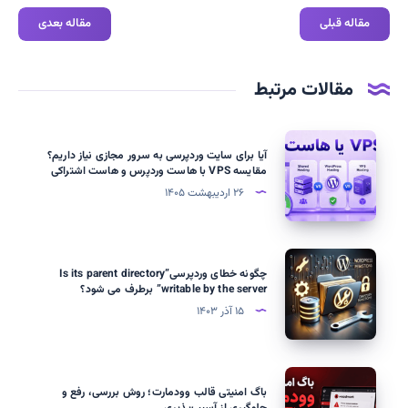
مقاله قبلی
مقاله بعدی
مقالات مرتبط
آیا
آیا برای سایت وردپرسی به سرور مجازی نیاز داریم؟
برای
مقایسه VPS با هاست وردپرس و هاست اشتراکی
سایت
۲۶ اردیبهشت ۱۴۰۵
وردپرسی
به
سرور
چگونه
چگونه خطای وردپرسی”Is its parent directory
مجازی
خطای
writable by the server” برطرف می شود؟
نیاز
وردپرسی”Is
۱۵ آذر ۱۴۰۳
داریم؟
its
مقایسه
parent
VPS
directory
باگ
با
باگ امنیتی قالب وودمارت؛ روش بررسی، رفع و
writable
امنیتی
جلوگیری از آسیب‌پذیری