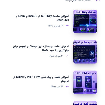
آموزش
آموزش ساخت SSH Key در macOS و Linux با
ساخت
OpenSSH
SSH
۱۲ مرداد ۱۴۰۵
Key
در
macOS
آموزش
آموزش ساخت و فعال‌سازی Swap در اوبونتو برای
و
ساخت
جلوگیری از کمبود RAM
Linux
و
۴ مرداد ۱۴۰۵
با
فعال‌سازی
OpenSSH
Swap
در
آموزش
آموزش نصب و پیکربندی PHP-FPM با Nginx در
اوبونتو
نصب
اوبونتو
برای
و
۱۴ تیر ۱۴۰۵
جلوگیری
پیکربندی
از
PHP-
کمبود
FPM
IP،