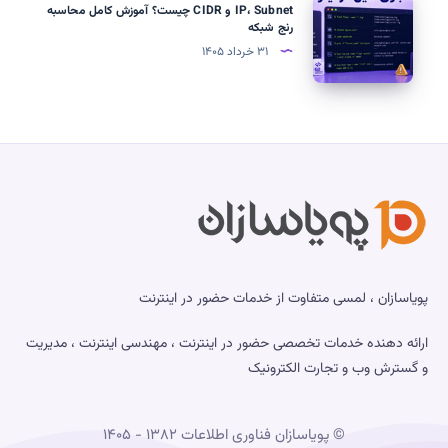
RAM
IP، Subnet و CIDR چیست؟ آموزش کامل محاسبه
با
Subnet
رنج شبکه
Nginx
و
۳۱ خرداد ۱۴۰۵
در
CIDR
اوبونتو
چیست؟
آموزش
کامل
محاسبه
رنج
شبکه
پویاسازان ، لمسی متفاوت از خدمات حضور در اینترنت
ارائه دهنده خدمات تخصصی حضور در اینترنت ، مهندسی اینترنت ، مدیریت
و گسترش وب و تجارت الکترونیک
© پویاسازان فناوری اطلاعات ۱۳۸۲ - ۱۴۰۵